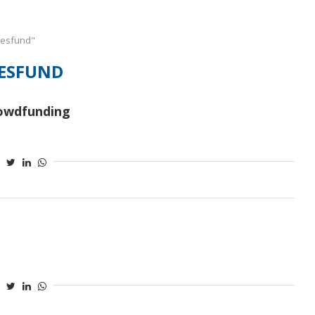
eesfund"
ESFUND
owdfunding