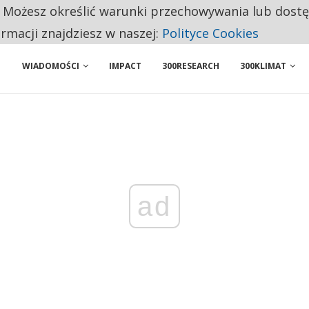
. Możesz określić warunki przechowywania lub dost
BY WŁASNĄ FIRMĘ. INNYM JUŻ TAK ŁATWO JEJ NIE POLECAJĄ
ormacji znajdziesz w naszej:
Polityce Cookies
WIADOMOŚCI
IMPACT
300RESEARCH
300KLIMAT
ad