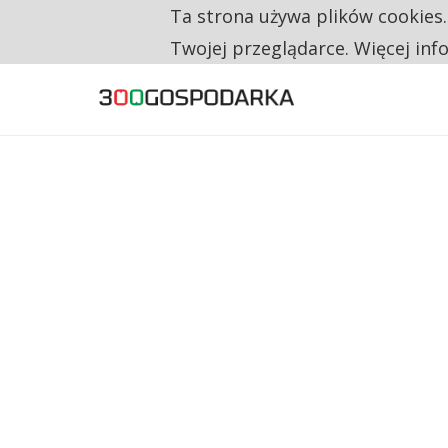
Ta strona używa plików cookies
TYLKO U NAS
TRZECH NA CZTERECH PONOWNIE ZAŁOŻYŁO
Twojej przeglądarce. Więcej inf