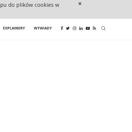
×
ępu do plików cookies w
RESTRYKCJE CHIN UDERZAJĄ W E
EXPLAINERY
WYWIADY