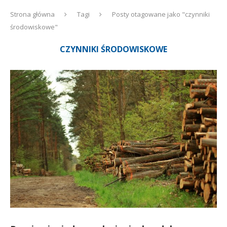
Strona główna
Tagi
Posty otagowane jako "czynniki
środowiskowe"
CZYNNIKI ŚRODOWISKOWE