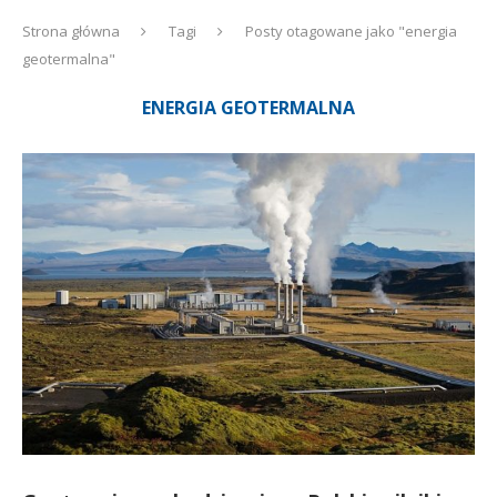
Strona główna
Tagi
Posty otagowane jako "energia
geotermalna"
ENERGIA GEOTERMALNA