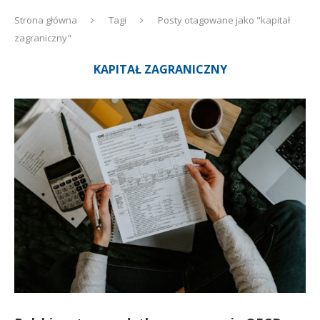
Strona główna
Tagi
Posty otagowane jako "kapitał
zagraniczny"
KAPITAŁ ZAGRANICZNY