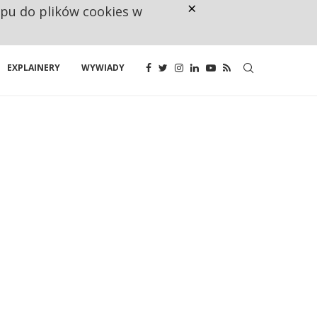
×
ępu do plików cookies w
NA JEDEN WAKAT PRZYPADAJĄ 
EXPLAINERY
WYWIADY