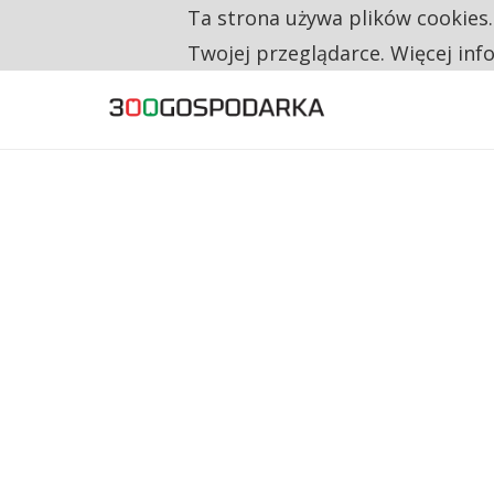
Ta strona używa plików cookies
TYLKO U NAS
CO TRZECIĄ ZŁOTÓWKĘ Z EMERYTURY SE
Twojej przeglądarce. Więcej inf