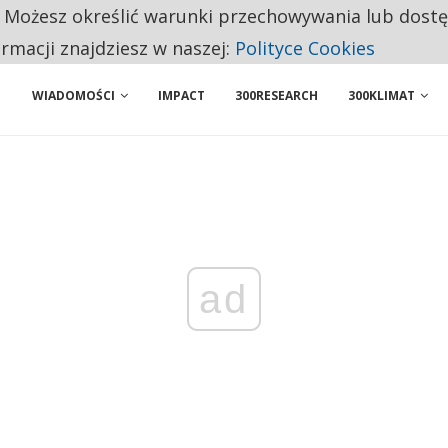
. Możesz określić warunki przechowywania lub dost
NIORZY PRZEZNACZAJĄ NA PODSTAWOWE ZAKUPY
ormacji znajdziesz w naszej:
Polityce Cookies
WIADOMOŚCI
IMPACT
300RESEARCH
300KLIMAT
ad