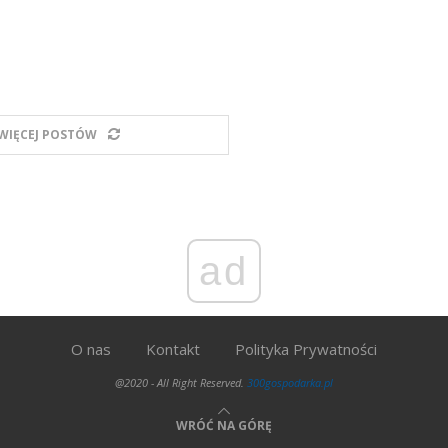
WIĘCEJ POSTÓW
ad
O nas
Kontakt
Polityka Prywatności
@2020 - All Right Reserved.
300gospodarka.pl
WRÓĆ NA GÓRĘ