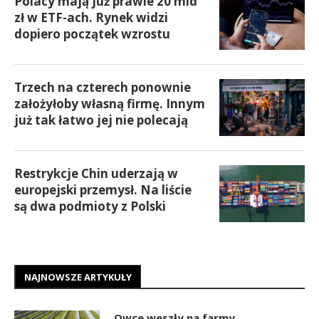
Polacy mają już prawie 20 mld
zł w ETF-ach. Rynek widzi
dopiero początek wzrostu
Trzech na czterech ponownie
założyłoby własną firmę. Innym
już tak łatwo jej nie polecają
Restrykcje Chin uderzają w
europejski przemysł. Na liście
są dwa podmioty z Polski
NAJNOWSZE ARTYKUŁY
Owce weszły na farmy