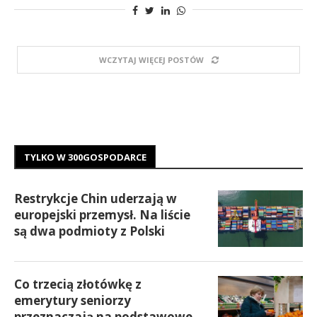
WCZYTAJ WIĘCEJ POSTÓW
TYLKO W 300GOSPODARCE
Restrykcje Chin uderzają w
europejski przemysł. Na liście
są dwa podmioty z Polski
Co trzecią złotówkę z
emerytury seniorzy
przeznaczają na podstawowe