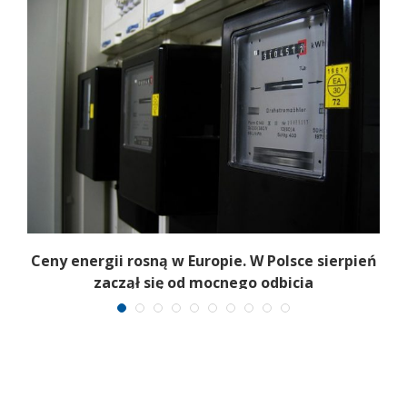
Ceny energii rosną w Europie. W Polsce sierpień
K
zaczął się od mocnego odbicia