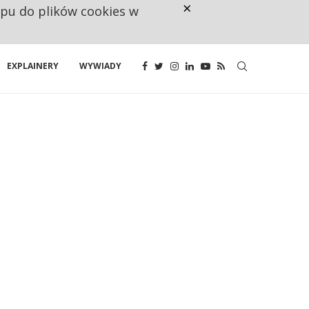
×
ępu do plików cookies w
RESTRYKCJE CHIN UDERZAJĄ W E
EXPLAINERY
WYWIADY