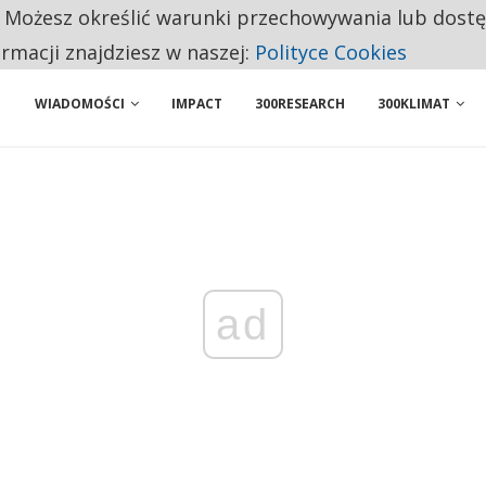
. Możesz określić warunki przechowywania lub dost
BY WŁASNĄ FIRMĘ. INNYM JUŻ TAK ŁATWO JEJ NIE POLECAJĄ
ormacji znajdziesz w naszej:
Polityce Cookies
WIADOMOŚCI
IMPACT
300RESEARCH
300KLIMAT
ad