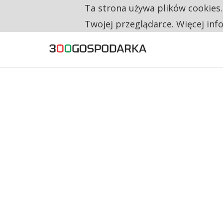
Ta strona używa plików cookies
TYLKO U NAS
TRZECH NA CZTERECH PONOWNIE ZAŁOŻYŁO
Twojej przeglądarce. Więcej inf