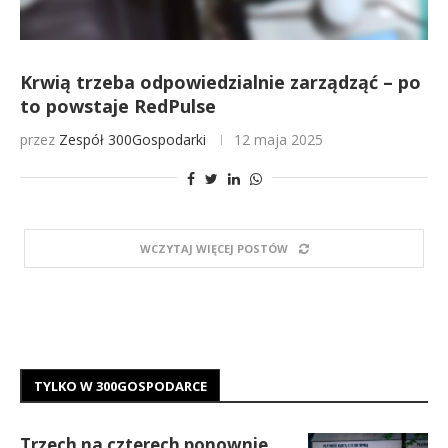
Krwią trzeba odpowiedzialnie zarządząć – po
to powstaje RedPulse
przez
Zespół 300Gospodarki
12 maja 2025
WCZYTAJ WIĘCEJ POSTÓW
TYLKO W 300GOSPODARCE
Trzech na czterech ponownie