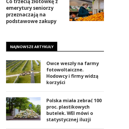
Co trzecią złotówkę z
emerytury seniorzy
przeznaczają na
podstawowe zakupy
NAJNOWSZE ARTYKUŁY
Owce weszły na farmy
fotowoltaiczne.
Hodowcy i firmy widzą
korzyści
Polska miała zebrać 100
proc. plastikowych
butelek. WEI mówi o
statystycznej iluzji