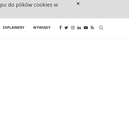
×
ępu do plików cookies w
CO TRZECIĄ ZŁOTÓWKĘ Z EMER
EXPLAINERY
WYWIADY