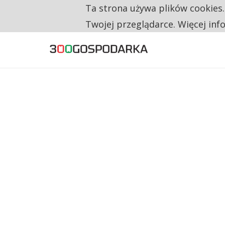
Ta strona używa plików cookies
TYLKO U NAS
RESTRYKCJE CHIN UDERZAJĄ W EUROPEJSKI
Twojej przeglądarce. Więcej inf