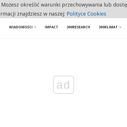
. Możesz określić warunki przechowywania lub dost
 PRZEMYSŁ. NA LIŚCIE SĄ DWA PODMIOTY Z POLSKI
ormacji znajdziesz w naszej:
Polityce Cookies
WIADOMOŚCI
IMPACT
300RESEARCH
300KLIMAT
ad