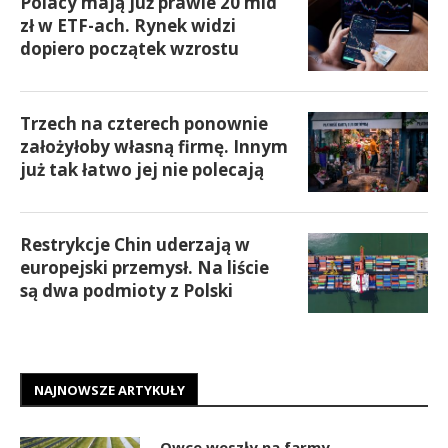
Polacy mają już prawie 20 mld
zł w ETF-ach. Rynek widzi
dopiero początek wzrostu
Trzech na czterech ponownie
założyłoby własną firmę. Innym
już tak łatwo jej nie polecają
Restrykcje Chin uderzają w
europejski przemysł. Na liście
są dwa podmioty z Polski
NAJNOWSZE ARTYKUŁY
Owce weszły na farmy