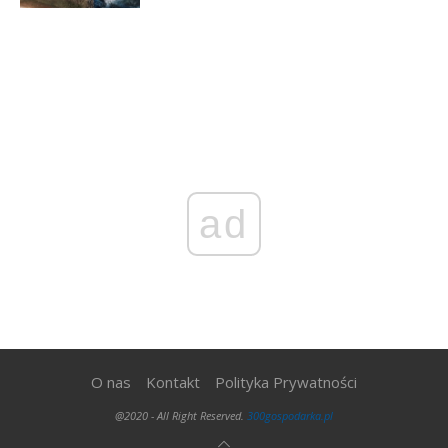
ad
O nas
Kontakt
Polityka Prywatności
@2020 - All Right Reserved.
300gospodarka.pl