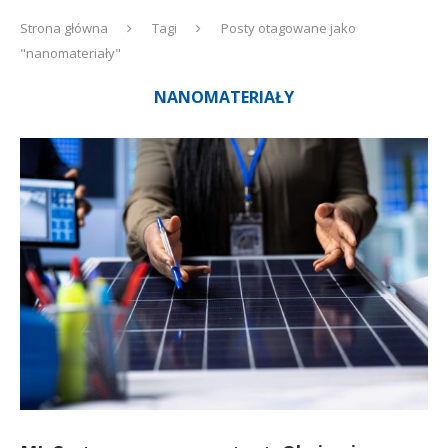
Strona główna
Tagi
Posty otagowane jako
"nanomateriały"
NANOMATERIAŁY