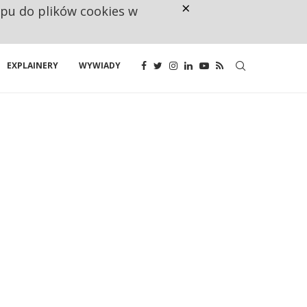
×
ępu do plików cookies w
CO TRZECIĄ ZŁOTÓWKĘ Z EMER
EXPLAINERY
WYWIADY