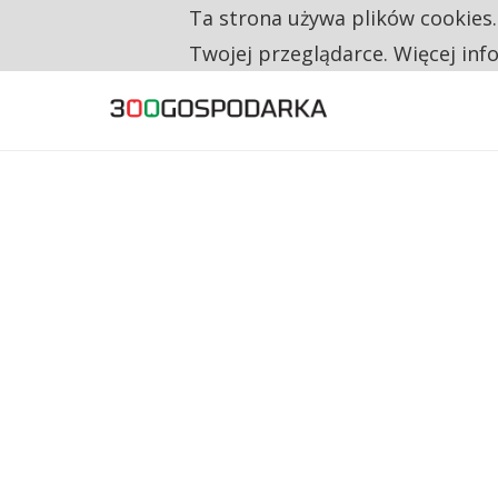
Ta strona używa plików cookies
TYLKO U NAS
RESTRYKCJE CHIN UDERZAJĄ W EUROPEJSKI
Twojej przeglądarce. Więcej inf