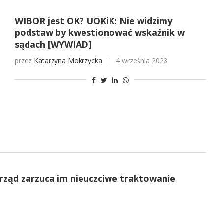
WIBOR jest OK? UOKiK: Nie widzimy
podstaw by kwestionować wskaźnik w
sądach [WYWIAD]
przez
Katarzyna Mokrzycka
4 września 2023
rząd zarzuca im nieuczciwe traktowanie