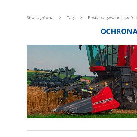
Strona główna
Tagi
Posty otagowane jako "oc
OCHRONA