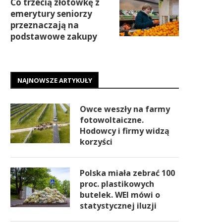
Co trzecią złotówkę z
emerytury seniorzy
przeznaczają na
podstawowe zakupy
NAJNOWSZE ARTYKUŁY
Owce weszły na farmy
fotowoltaiczne.
Hodowcy i firmy widzą
korzyści
Polska miała zebrać 100
proc. plastikowych
butelek. WEI mówi o
statystycznej iluzji