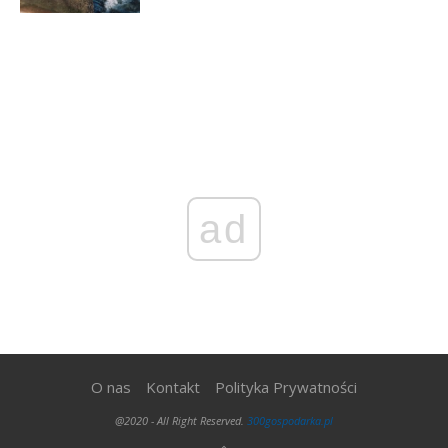
ad
O nas
Kontakt
Polityka Prywatności
@2020 - All Right Reserved.
300gospodarka.pl