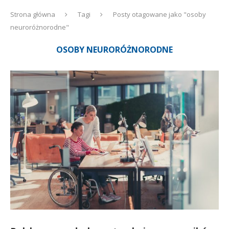
Strona główna
Tagi
Posty otagowane jako "osoby
neuroróżnorodne"
OSOBY NEURORÓŻNORODNE