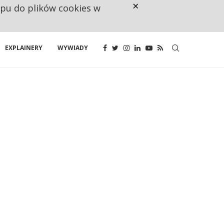
×
ępu do plików cookies w
NA JEDEN WAKAT PRZYPADAJĄ 
EXPLAINERY
WYWIADY