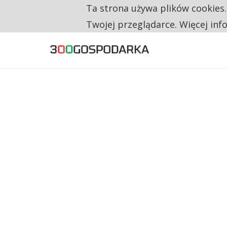
Ta strona używa plików cookies
TYLKO U NAS
CO TRZECIĄ ZŁOTÓWKĘ Z EMERYTURY SE
Twojej przeglądarce. Więcej inf