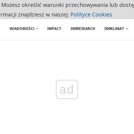
. Możesz określić warunki przechowywania lub dost
NIORZY PRZEZNACZAJĄ NA PODSTAWOWE ZAKUPY
ormacji znajdziesz w naszej:
Polityce Cookies
WIADOMOŚCI
IMPACT
300RESEARCH
300KLIMAT
ad