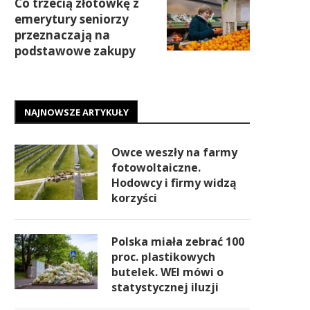
Co trzecią złotówkę z
emerytury seniorzy
przeznaczają na
podstawowe zakupy
NAJNOWSZE ARTYKUŁY
Owce weszły na farmy
fotowoltaiczne.
Hodowcy i firmy widzą
korzyści
Polska miała zebrać 100
proc. plastikowych
butelek. WEI mówi o
statystycznej iluzji