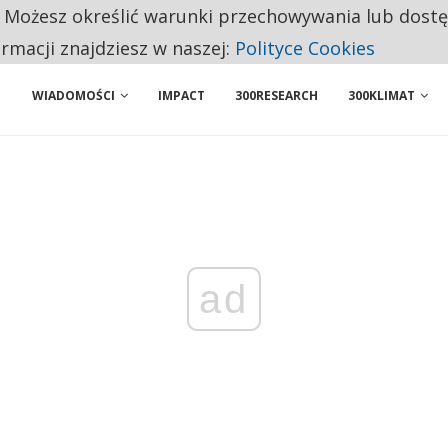
. Możesz określić warunki przechowywania lub dost
 PRZEMYSŁ. NA LIŚCIE SĄ DWA PODMIOTY Z POLSKI
ormacji znajdziesz w naszej:
Polityce Cookies
WIADOMOŚCI
IMPACT
300RESEARCH
300KLIMAT
ad