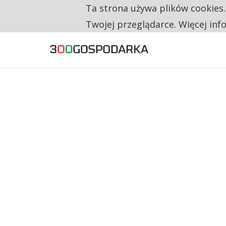
Ta strona używa plików cookies
TYLKO U NAS
RESTRYKCJE CHIN UDERZAJĄ W EUROPEJSKI
Twojej przeglądarce. Więcej inf