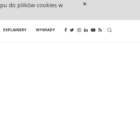
×
ępu do plików cookies w
CO TRZECIĄ ZŁOTÓWKĘ Z EMER
EXPLAINERY
WYWIADY