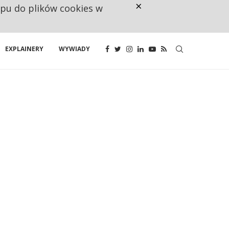
×
ępu do plików cookies w
RESTRYKCJE CHIN UDERZAJĄ W E
EXPLAINERY
WYWIADY