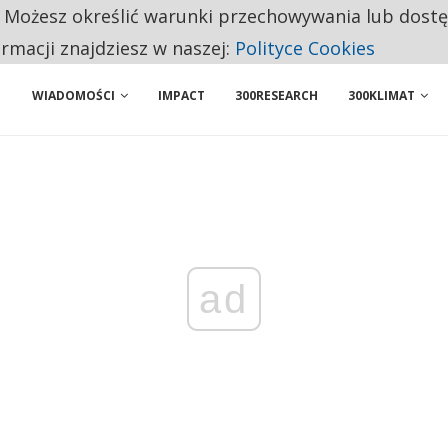
. Możesz określić warunki przechowywania lub dost
BY WŁASNĄ FIRMĘ. INNYM JUŻ TAK ŁATWO JEJ NIE POLECAJĄ
ormacji znajdziesz w naszej:
Polityce Cookies
WIADOMOŚCI
IMPACT
300RESEARCH
300KLIMAT
ad