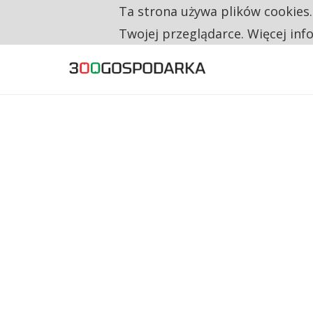
Ta strona używa plików cookies
TYLKO U NAS
TRZECH NA CZTERECH PONOWNIE ZAŁOŻYŁO
Twojej przeglądarce. Więcej inf