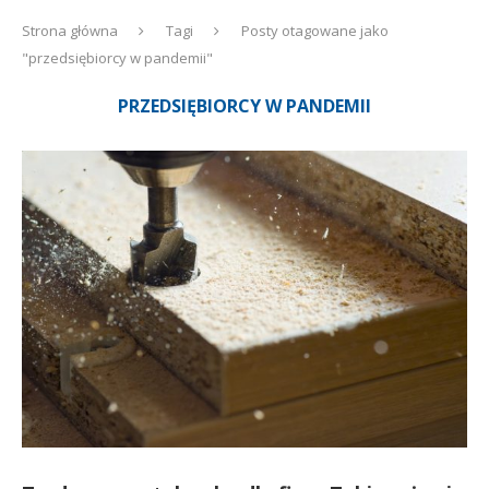
Strona główna
Tagi
Posty otagowane jako
"przedsiębiorcy w pandemii"
PRZEDSIĘBIORCY W PANDEMII