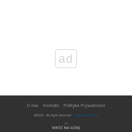
ad
O nas
Kontakt
Polityka Prywatności
@2020 - All Right Reserved.
300gospodarka.pl
WRÓĆ NA GÓRĘ