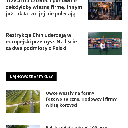
Trzech na czterech ponownie
założyłoby własną firmę. Innym
już tak łatwo jej nie polecają
Restrykcje Chin uderzają w
europejski przemysł. Na liście
są dwa podmioty z Polski
NAJNOWSZE ARTYKUŁY
Owce weszły na farmy
fotowoltaiczne. Hodowcy i firmy
widzą korzyści
Polska miała zebrać 100 proc.