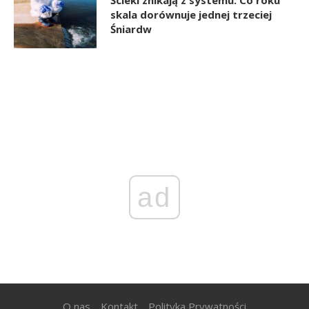
Ścieki znikają z systemu. Co roku
skala dorównuje jednej trzeciej
Śniardw
ad
O nas
Kontakt
Polityka Prywatności