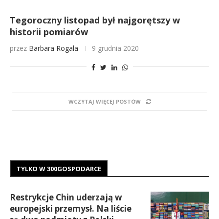
Tegoroczny listopad był najgorętszy w
historii pomiarów
przez
Barbara Rogala
9 grudnia 2020
WCZYTAJ WIĘCEJ POSTÓW
TYLKO W 300GOSPODARCE
Restrykcje Chin uderzają w
europejski przemysł. Na liście