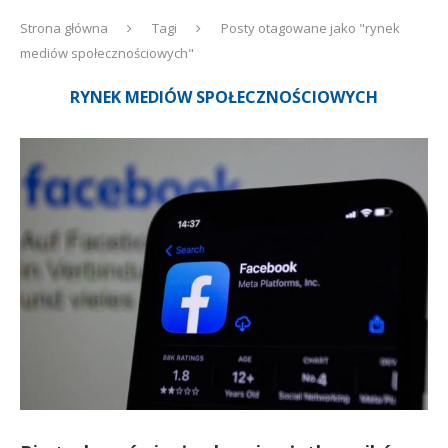
Strona główna
Tagi
Posty otagowane jako "rynek
mediów społecznościowych"
RYNEK MEDIÓW SPOŁECZNOŚCIOWYCH