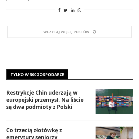
WCZYTAJ WIĘCEJ POSTÓW
TYLKO W 300GOSPODARCE
Restrykcje Chin uderzają w
europejski przemysł. Na liście
są dwa podmioty z Polski
Co trzecią złotówkę z
emerytury seniorzy