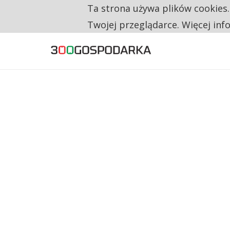
Ta strona używa plików cookies
TYLKO U NAS
TRZECH NA CZTERECH PONOWNIE ZAŁOŻYŁO
Twojej przeglądarce. Więcej inf