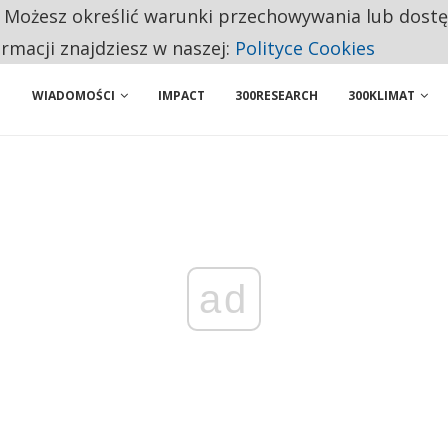
. Możesz określić warunki przechowywania lub dost
BY WŁASNĄ FIRMĘ. INNYM JUŻ TAK ŁATWO JEJ NIE POLECAJĄ
ormacji znajdziesz w naszej:
Polityce Cookies
WIADOMOŚCI
IMPACT
300RESEARCH
300KLIMAT
ad