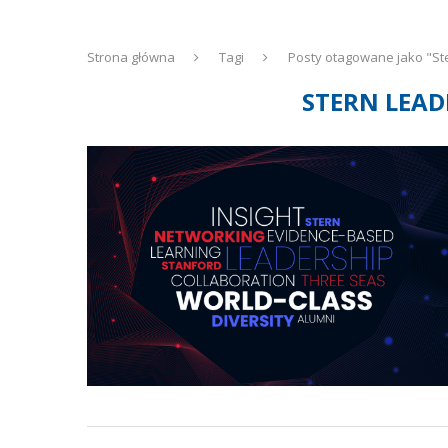
Strona główna
Tagi
Posty otagowane jako "S
STERN LEAD