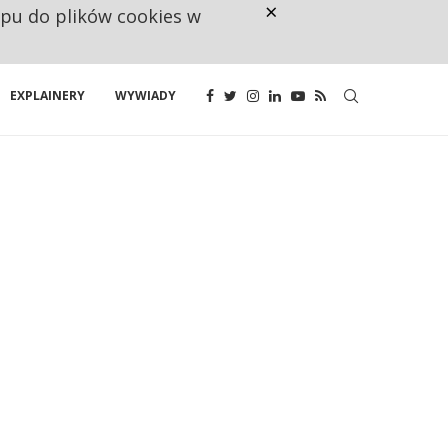
×
ępu do plików cookies w
RESTRYKCJE CHIN UDERZAJĄ W E
EXPLAINERY
WYWIADY