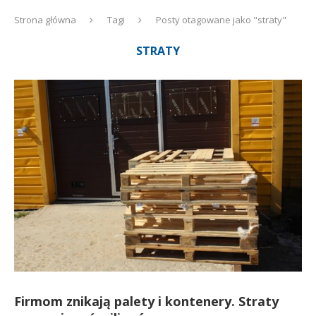
Strona główna
Tagi
Posty otagowane jako "straty"
STRATY
Firmom znikają palety i kontenery. Straty