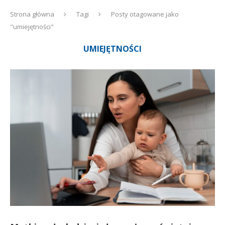
Strona główna
Tagi
Posty otagowane jako
"umiejętności"
UMIEJĘTNOŚCI