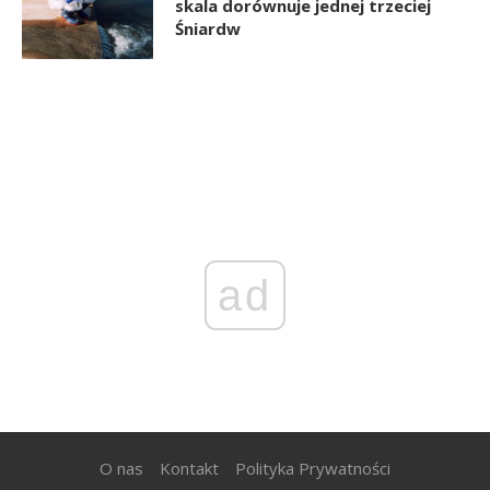
skala dorównuje jednej trzeciej
Śniardw
ad
O nas
Kontakt
Polityka Prywatności