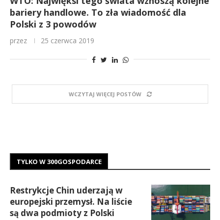
WTO: Najwięksi tego świata wznoszą kolejne
bariery handlowe. To zła wiadomość dla
Polski z 3 powodów
przez
25 czerwca 2019
WCZYTAJ WIĘCEJ POSTÓW
TYLKO W 300GOSPODARCE
Restrykcje Chin uderzają w
europejski przemysł. Na liście
są dwa podmioty z Polski