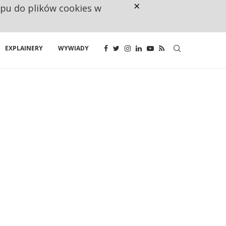
×
ępu do plików cookies w
CO TRZECIĄ ZŁOTÓWKĘ Z EMER
EXPLAINERY
WYWIADY