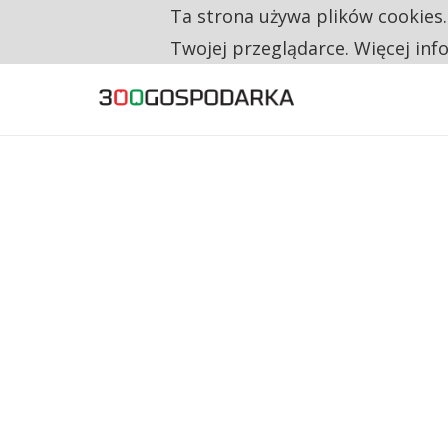
TRZECH NA CZTERECH PONOWNIE ZAŁOŻYŁO
Ta strona używa plików cookies
TYLKO U NAS
Twojej przeglądarce. Więcej inf
RESTRYKCJE CHIN UDERZAJĄ W EUROPEJSKI