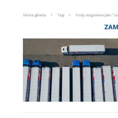
Strona główna
Tagi
Posty otagowane jako "z
ZAM