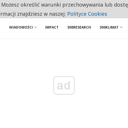
BY WŁASNĄ FIRMĘ. INNYM JUŻ TAK ŁATWO JEJ NIE POLECAJĄ
. Możesz określić warunki przechowywania lub dost
ormacji znajdziesz w naszej:
Polityce Cookies
 PRZEMYSŁ. NA LIŚCIE SĄ DWA PODMIOTY Z POLSKI
WIADOMOŚCI
IMPACT
300RESEARCH
300KLIMAT
ad