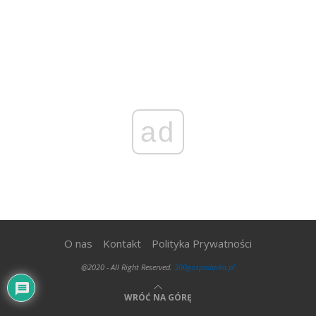
ad
O nas
Kontakt
Polityka Prywatności
@2020 - All Right Reserved.
300gospodarka.pl
WRÓĆ NA GÓRĘ