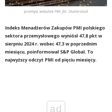
przemysł, wskaźnik PMI, fot. Shutterstock
Indeks Menadżerów Zakupów PMI polskiego
sektora przemysłowego wyniósł 47,8 pkt w
sierpniu 2024 r. wobec 47,3 w poprzednim
miesiącu, poinformował S&P Global. To
najwyższy odczyt PMI od pięciu miesięcy.
ad