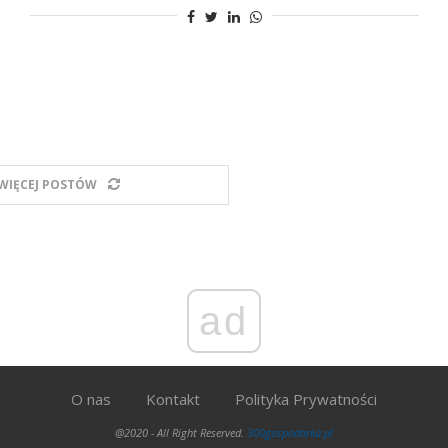
WIĘCEJ POSTÓW
ad
O nas
Kontakt
Polityka Prywatności
@2020 - All Right Reserved.
300gospodarka.pl