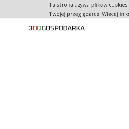
RESTRYKCJE CHIN UDERZAJĄ W EUROPEJSKI
Ta strona używa plików cookies
TYLKO U NAS
CO TRZECIĄ ZŁOTÓWKĘ Z EMERYTURY SE
Twojej przeglądarce. Więcej inf