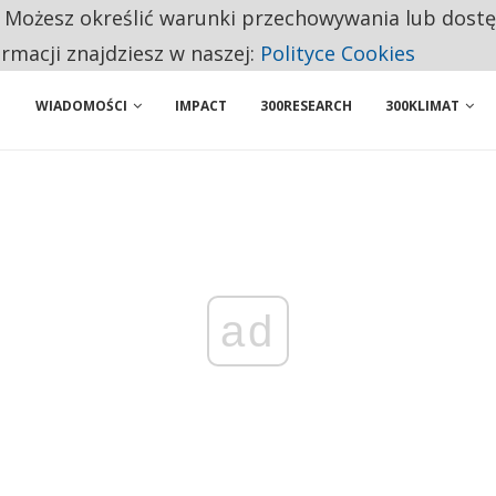
 PRZEMYSŁ. NA LIŚCIE SĄ DWA PODMIOTY Z POLSKI
. Możesz określić warunki przechowywania lub dost
NIORZY PRZEZNACZAJĄ NA PODSTAWOWE ZAKUPY
ormacji znajdziesz w naszej:
Polityce Cookies
WIADOMOŚCI
IMPACT
300RESEARCH
300KLIMAT
ad