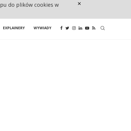
×
ępu do plików cookies w
NA JEDEN WAKAT PRZYPADAJĄ 
EXPLAINERY
WYWIADY