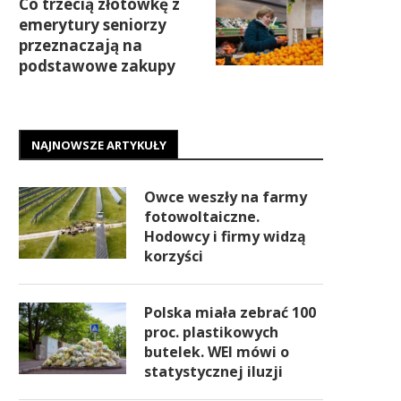
Co trzecią złotówkę z
emerytury seniorzy
przeznaczają na
podstawowe zakupy
NAJNOWSZE ARTYKUŁY
Owce weszły na farmy
fotowoltaiczne.
Hodowcy i firmy widzą
korzyści
Polska miała zebrać 100
proc. plastikowych
butelek. WEI mówi o
statystycznej iluzji