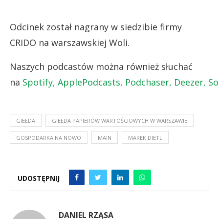
Odcinek został nagrany w siedzibie firmy
CRIDO na warszawskiej Woli.
Naszych podcastów można również słuchać
na
Spotify,
ApplePodcasts,
Podchaser,
Deezer,
So
GIEŁDA
GIEŁDA PAPIERÓW WARTOŚCIOWYCH W WARSZAWIE
GOSPODARKA NA NOWO
MAIN
MAREK DIETL
UDOSTĘPNIJ
DANIEL RZĄSA