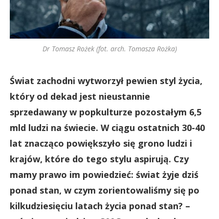
Dr Tomasz Rożek (fot. arch. Tomasza Rożka)
Świat zachodni wytworzył pewien styl życia,
który od dekad jest nieustannie
sprzedawany w popkulturze pozostałym 6,5
mld ludzi na świecie. W ciągu ostatnich 30-40
lat znacząco powiększyło się grono ludzi i
krajów, które do tego stylu aspirują. Czy
mamy prawo im powiedzieć: świat żyje dziś
ponad stan, w czym zorientowaliśmy się po
kilkudziesięciu latach życia ponad stan? –