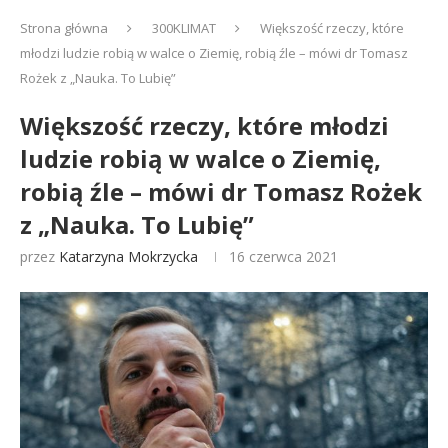
Strona główna
300KLIMAT
Większość rzeczy, które
młodzi ludzie robią w walce o Ziemię, robią źle – mówi dr Tomasz
Rożek z „Nauka. To Lubię”
Większość rzeczy, które młodzi
ludzie robią w walce o Ziemię,
robią źle – mówi dr Tomasz Rożek
z „Nauka. To Lubię”
przez
Katarzyna Mokrzycka
16 czerwca 2021