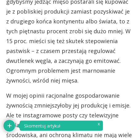
gdybyśmy jedząc mięso postarali się kupować
je z pobliskiej produkcji zamiast pozyskiwać je
z drugiego końca kontynentu albo świata, to z
tych piętnastu procent zrobi się dużo mniej. W
15 proc. mieści się też skutek stepowienia
pastwisk – z czasem przestają regulować
dwutlenek węgla, a zaczynają go emitować.
Ogromnym problemem jest marnowanie
żywności, wśród niej mięsa.
W mojej opinii racjonalne gospodarowanie
żywnością zmniejszyłoby jej produkcję i emisje.
Ale te instagramowe posty czy telewizyjne
x
reklamy różnych firm ani z ochroną
Skomentuj artykuł
środowiska, ani ochroną klimatu nie mają wiele