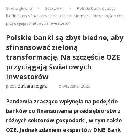
Strona główna
300KLIMAT
Polskie banki są zbyt
biedne, aby sfinansować zieloną transformację. Na szczęście OZE
przyciągają światowych inwestorów
Polskie banki są zbyt biedne, aby
sfinansować zieloną
transformację. Na szczęście OZE
przyciągają światowych
inwestorów
przez
Barbara Rogala
15 września 2020
Pandemia znacząco wpłynęła na podejście
banków do finansowania przedsiębiorstw z
różnych sektorów gospodarki, w tym także
OZE. Jednak zdaniem ekspertów DNB Bank