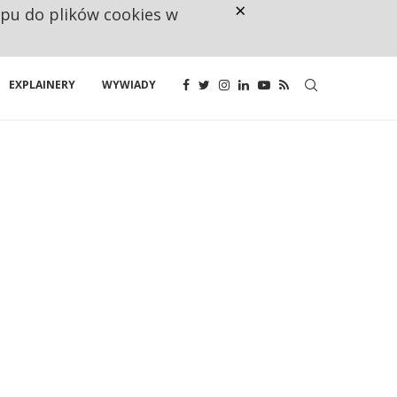
×
ępu do plików cookies w
CO TRZECIĄ ZŁOTÓWKĘ Z EMER
EXPLAINERY
WYWIADY