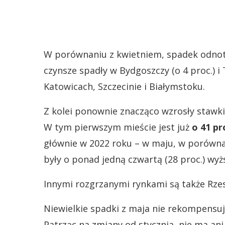
W porównaniu z kwietniem, spadek odnot
czynsze spadły w Bydgoszczy (o 4 proc.) i
Katowicach, Szczecinie i Białymstoku.
Z kolei ponownie znacząco wzrosły stawki 
W tym pierwszym mieście jest już
o 41 pr
głównie w 2022 roku – w maju, w porówna
były o ponad jedną czwartą (28 proc.) wyż
Innymi rozgrzanymi rynkami są także Rze
Niewielkie spadki z maja nie rekompensu
Patrząc na zmiany od stycznia, nie ma an