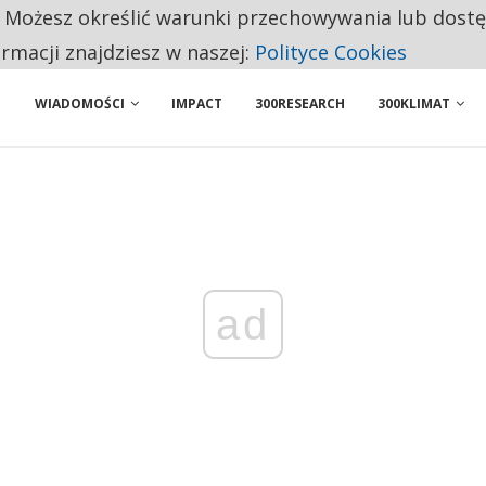
. Możesz określić warunki przechowywania lub dost
 PRZEMYSŁ. NA LIŚCIE SĄ DWA PODMIOTY Z POLSKI
ormacji znajdziesz w naszej:
Polityce Cookies
WIADOMOŚCI
IMPACT
300RESEARCH
300KLIMAT
ad