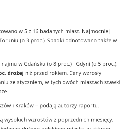
owano w 5 z 16 badanych miast. Najmocniej
 Toruniu (o 3 proc.). Spadki odnotowano także w
najmu w Gdańsku (o 8 proc.) i Gdyni (o 5 proc.).
oc. drożej
niż przed rokiem. Ceny wzrosły
niu ze styczniem, w tych dwóch miastach stawki
sze.
szów i Kraków – podają autorzy raportu.
ją wysokich wzrostów z poprzednich miesięcy.
i jednego dużego polskiego miasta, w którym