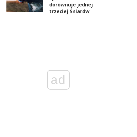
dorównuje jednej
trzeciej Śniardw
ad