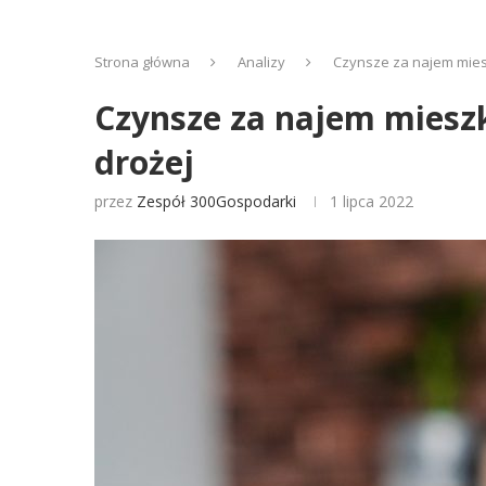
Strona główna
Analizy
Czynsze za najem mieszk
Czynsze za najem mieszka
drożej
przez
Zespół 300Gospodarki
1 lipca 2022