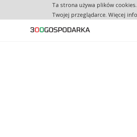
Ta strona używa plików cookies
TYLKO U NAS
RESTRYKCJE CHIN UDERZAJĄ W EUROPEJSKI
Twojej przeglądarce. Więcej inf