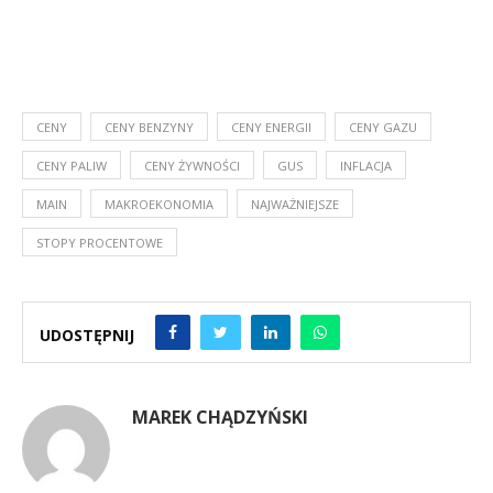
CENY
CENY BENZYNY
CENY ENERGII
CENY GAZU
CENY PALIW
CENY ŻYWNOŚCI
GUS
INFLACJA
MAIN
MAKROEKONOMIA
NAJWAŻNIEJSZE
STOPY PROCENTOWE
UDOSTĘPNIJ
MAREK CHĄDZYŃSKI