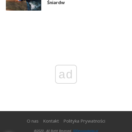
Śniardw
ad
O nas
Kontakt
Polityka Prywatności
@2020 - All Right Reserved.
300gospodarka.pl