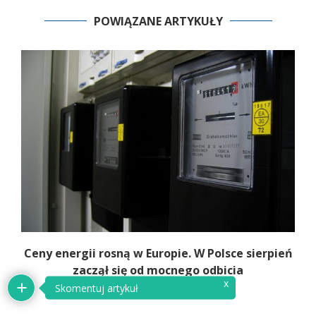
POWIĄZANE ARTYKUŁY
Ceny energii rosną w Europie. W Polsce sierpień
K
zaczął się od mocnego odbicia
x
Skomentuj artykuł