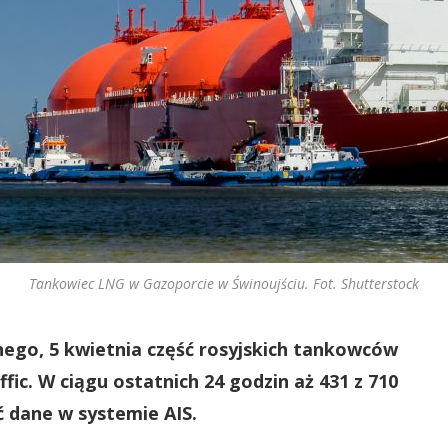
Tankowiec LNG w Gazoporcie w Świnoujściu. Fot. Shutterstock
ego, 5 kwietnia część rosyjskich tankowców
fic. W ciągu ostatnich 24 godzin aż 431 z 710
 dane w systemie AIS.