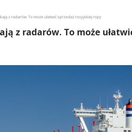
kają z radarów. To może ułatwić sprzedaż rosyjskiej ropy
ają z radarów. To może ułatwić