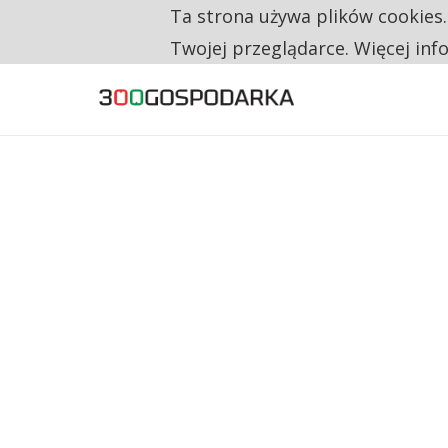
Ta strona używa plików cookies
TYLKO U NAS
RESTRYKCJE CHIN UDERZAJĄ W EUROPEJSKI
Twojej przeglądarce. Więcej inf