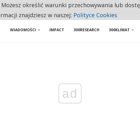
. Możesz określić warunki przechowywania lub dost
 PRZEMYSŁ. NA LIŚCIE SĄ DWA PODMIOTY Z POLSKI
ormacji znajdziesz w naszej:
Polityce Cookies
WIADOMOŚCI
IMPACT
300RESEARCH
300KLIMAT
ad