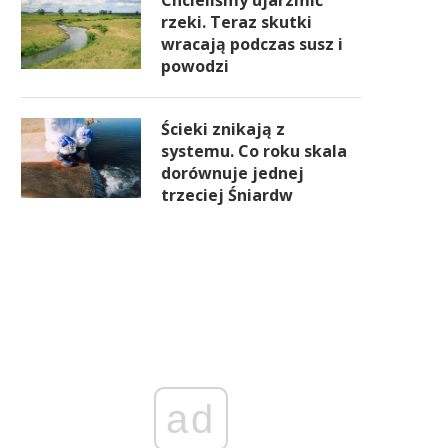
Chcieliśmy ujarzmić
rzeki. Teraz skutki
wracają podczas susz i
powodzi
Ścieki znikają z
systemu. Co roku skala
dorównuje jednej
trzeciej Śniardw
ad