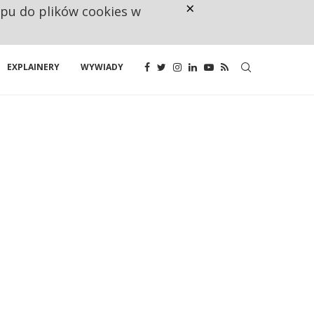
×
ępu do plików cookies w
CO TRZECIĄ ZŁOTÓWKĘ Z EMER
EXPLAINERY
WYWIADY