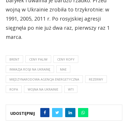
baryłek i uwalnia je bardzo rzadko. Przed
wojną w Ukrainie zrobiła to trzykrotnie: w
1991, 2005, 2011 r. Po rosyjskiej agresji
sięgnęła po nie już dwa raz, pierwszy raz 1
marca.
BRENT
CENY PALIW
CENY ROPY
INWAZJA ROSJI NA UKRAINĘ
MAE
MIĘDZYNARODOWA AGENCJA ENERGETYCZNA
REZERWY
ROPA
WOJNA NA UKRAINIE
WTI
UDOSTĘPNIJ