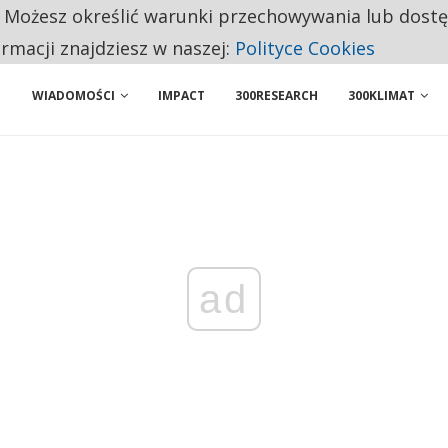
. Możesz określić warunki przechowywania lub dost
NIORZY PRZEZNACZAJĄ NA PODSTAWOWE ZAKUPY
ormacji znajdziesz w naszej:
Polityce Cookies
WIADOMOŚCI
IMPACT
300RESEARCH
300KLIMAT
ad