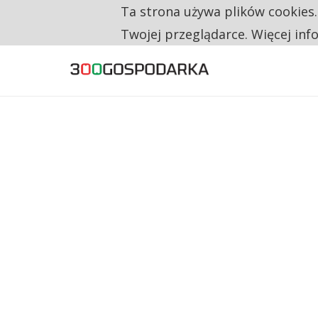
Ta strona używa plików cookies
TYLKO U NAS
CO TRZECIĄ ZŁOTÓWKĘ Z EMERYTURY SE
Twojej przeglądarce. Więcej inf