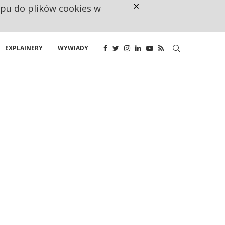
×
ępu do plików cookies w
NA JEDEN WAKAT PRZYPADAJĄ 
EXPLAINERY
WYWIADY