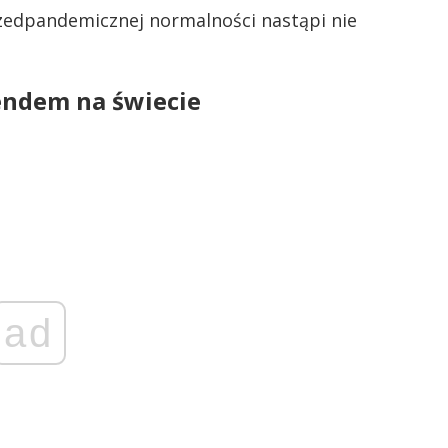
zedpandemicznej normalności nastąpi nie
endem na świecie
ad