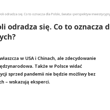
li odradza się. Co to oznacza dla Polski, świata i perspektyw inwestycyjn
i odradza się. Co to oznacza dl
ych?
zwłaszcza w USA i Chinach, ale zdecydowanie
międzynarodowa. Także w Polsce widać
ycji sprzed pandemii nie będzie możliwy bez
ch – wskazują eksperci.