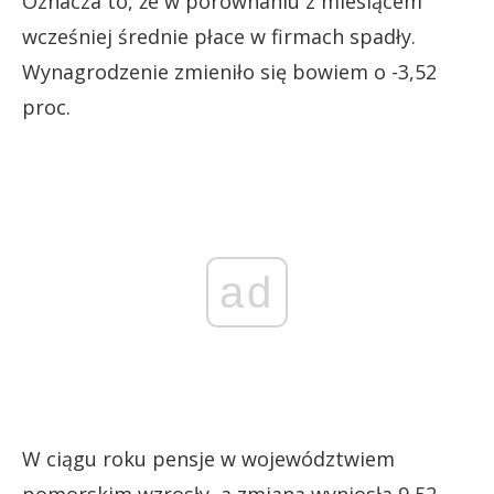
Oznacza to, że w porównaniu z miesiącem
wcześniej średnie płace w firmach spadły.
Wynagrodzenie zmieniło się bowiem o -3,52
proc.
ad
W ciągu roku pensje w województwiem
pomorskim wzrosły, a zmiana wyniosła 9,52