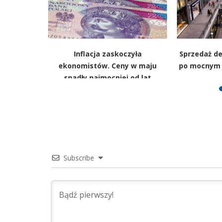
rtale, a
Inflacja zaskoczyła
Sprzedaż de
istyczniej
ekonomistów. Ceny w maju
po mocnym m
łość
spadły najmocniej od lat
Subscribe