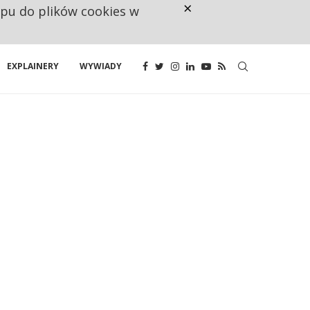
×
ępu do plików cookies w
NA JEDEN WAKAT PRZYPADAJĄ 
EXPLAINERY
WYWIADY