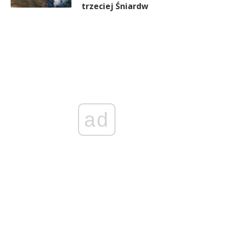
trzeciej Śniardw
Szara strefa ma się dobrze.
Inflacja znów rośnie. Ekonom
czególnie tam, gdzie państwo
ostrzegają przed presją cen
najmocniej podnosi podatki
ale RPP raczej nie podniesie
ad