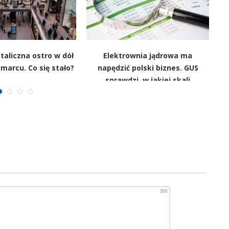
taliczna ostro w dół
Elektrownia jądrowa ma
arcu. Co się stało?
napędzić polski biznes. GUS
Sz
sprawdzi, w jakiej skali
500