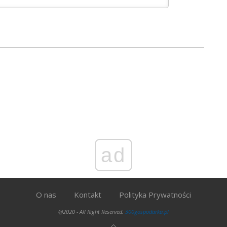
ad
O nas
Kontakt
Polityka Prywatności
@2020 - All Right Reserved.
300gospodarka.pl