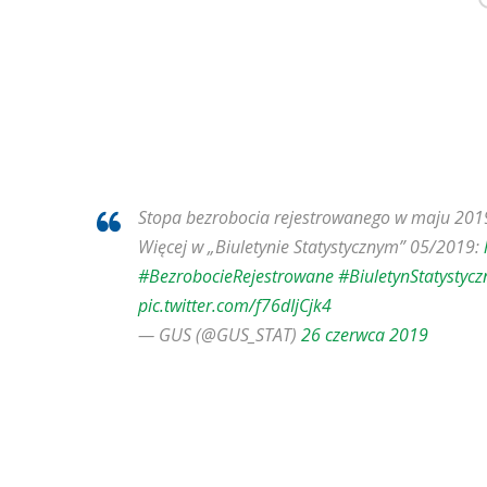
Stopa bezrobocia rejestrowanego w maju 2019 r
Więcej w „Biuletynie Statystycznym” 05/2019:
#BezrobocieRejestrowane
#BiuletynStatystycz
pic.twitter.com/f76dIjCjk4
— GUS (@GUS_STAT)
26 czerwca 2019