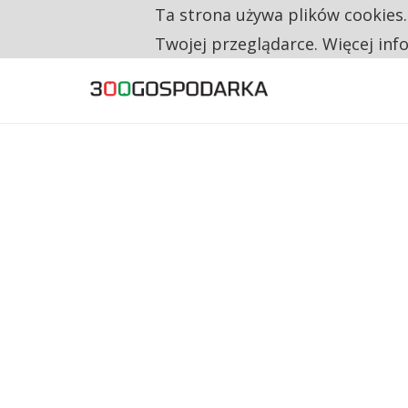
Ta strona używa plików cookies
TYLKO U NAS
CO TRZECIĄ ZŁOTÓWKĘ Z EMERYTURY SE
Twojej przeglądarce. Więcej inf