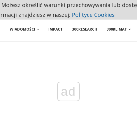
. Możesz określić warunki przechowywania lub dost
NIORZY PRZEZNACZAJĄ NA PODSTAWOWE ZAKUPY
ormacji znajdziesz w naszej:
Polityce Cookies
WIADOMOŚCI
IMPACT
300RESEARCH
300KLIMAT
ad