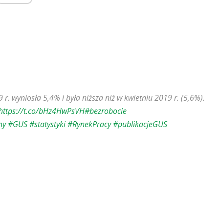
. wyniosła 5,4% i była niższa niż w kwietniu 2019 r. (5,6%).
https://t.co/bHz4HwPsVH
#bezrobocie
ny
#GUS
#statystyki
#RynekPracy
#publikacjeGUS