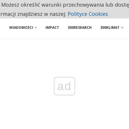
. Możesz określić warunki przechowywania lub dost
NIORZY PRZEZNACZAJĄ NA PODSTAWOWE ZAKUPY
ormacji znajdziesz w naszej:
Polityce Cookies
WIADOMOŚCI
IMPACT
300RESEARCH
300KLIMAT
ad