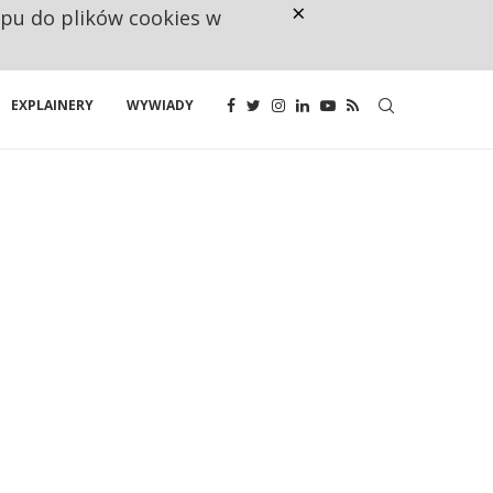
×
ępu do plików cookies w
NA JEDEN WAKAT PRZYPADAJĄ 
EXPLAINERY
WYWIADY