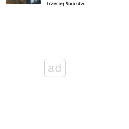
trzeciej Śniardw
ad