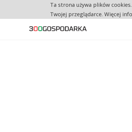
Ta strona używa plików cookies
TYLKO U NAS
CO TRZECIĄ ZŁOTÓWKĘ Z EMERYTURY SE
Twojej przeglądarce. Więcej inf