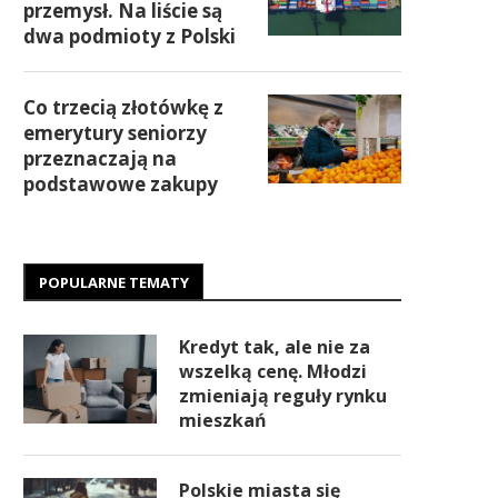
przemysł. Na liście są
dwa podmioty z Polski
Co trzecią złotówkę z
emerytury seniorzy
przeznaczają na
podstawowe zakupy
POPULARNE TEMATY
Kredyt tak, ale nie za
wszelką cenę. Młodzi
zmieniają reguły rynku
mieszkań
Polskie miasta się