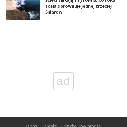
skala dorównuje jednej trzeciej
Śniardw
ad
O nas
Kontakt
Polityka Prywatności