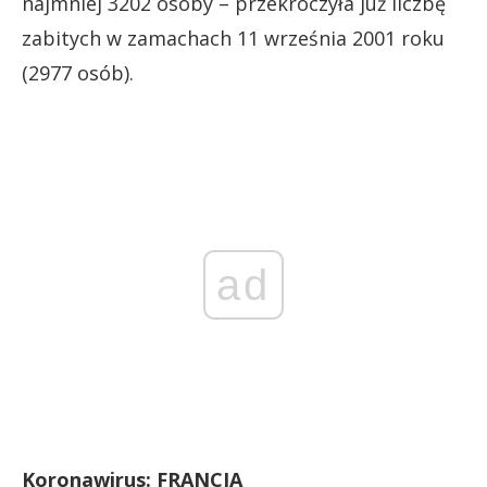
najmniej 3202 osoby – przekroczyła już liczbę
zabitych w zamachach 11 września 2001 roku
(2977 osób).
ad
Koronawirus: FRANCJA