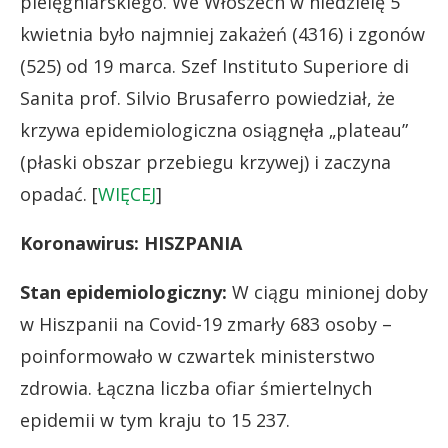
pielęgniarskiego. We Włoszech w niedzielę 5
kwietnia było najmniej zakażeń (4316) i zgonów
(525) od 19 marca. Szef Instituto Superiore di
Sanita prof. Silvio Brusaferro powiedział, że
krzywa epidemiologiczna osiągnęła „plateau”
(płaski obszar przebiegu krzywej) i zaczyna
opadać. [
WIĘCEJ
]
Koronawirus: HISZPANIA
Stan epidemiologiczny:
W ciągu minionej doby
w Hiszpanii na Covid-19 zmarły 683 osoby –
poinformowało w czwartek ministerstwo
zdrowia. Łączna liczba ofiar śmiertelnych
epidemii w tym kraju to 15 237.