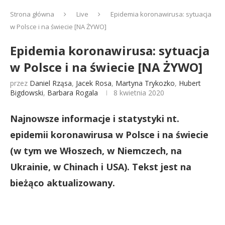
Strona główna
Live
Epidemia koronawirusa: sytuacja
w Polsce i na świecie [NA ŻYWO]
Epidemia koronawirusa: sytuacja
w Polsce i na świecie [NA ŻYWO]
przez
Daniel Rząsa
,
Jacek Rosa
,
Martyna Trykozko
,
Hubert
Bigdowski
,
Barbara Rogala
8 kwietnia 2020
Najnowsze informacje i statystyki nt.
epidemii koronawirusa w Polsce i na świecie
(w tym we Włoszech, w Niemczech, na
Ukrainie, w Chinach i USA). Tekst jest na
bieżąco aktualizowany.