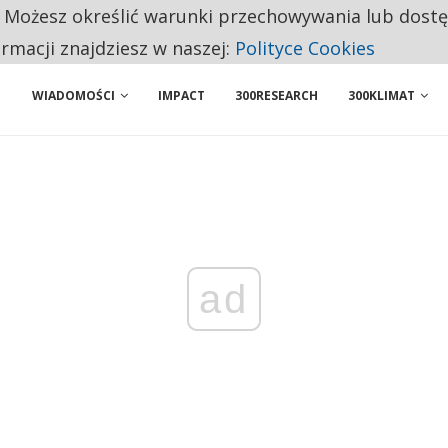
. Możesz określić warunki przechowywania lub dost
 PRZEMYSŁ. NA LIŚCIE SĄ DWA PODMIOTY Z POLSKI
ormacji znajdziesz w naszej:
Polityce Cookies
WIADOMOŚCI
IMPACT
300RESEARCH
300KLIMAT
ad