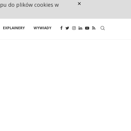
×
ępu do plików cookies w
CO TRZECIĄ ZŁOTÓWKĘ Z EMER
EXPLAINERY
WYWIADY