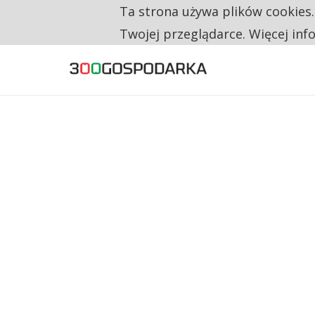
Ta strona używa plików cookies
TYLKO U NAS
RESTRYKCJE CHIN UDERZAJĄ W EUROPEJSKI
Twojej przeglądarce. Więcej inf