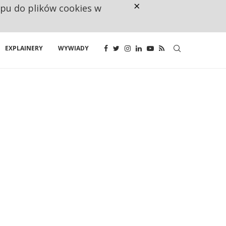
×
ępu do plików cookies w
NA JEDEN WAKAT PRZYPADAJĄ 
EXPLAINERY
WYWIADY