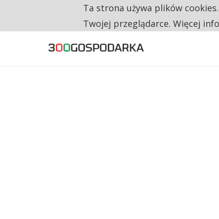
Ta strona używa plików cookies
TYLKO U NAS
CO TRZECIĄ ZŁOTÓWKĘ Z EMERYTURY SE
Twojej przeglądarce. Więcej inf