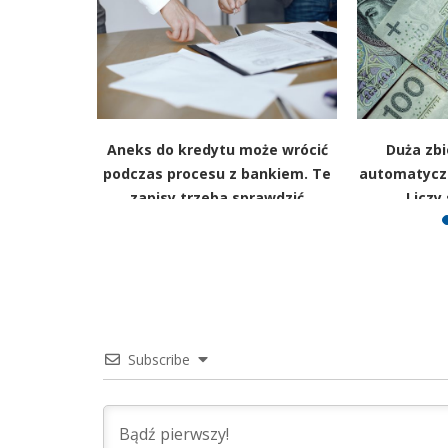
wciąż na
Aneks do kredytu może wrócić
Duża zbi
 wiedzy i
podczas procesu z bankiem. Te
automatycz
chęt
zapisy trzeba sprawdzić
Liczy
Subscribe