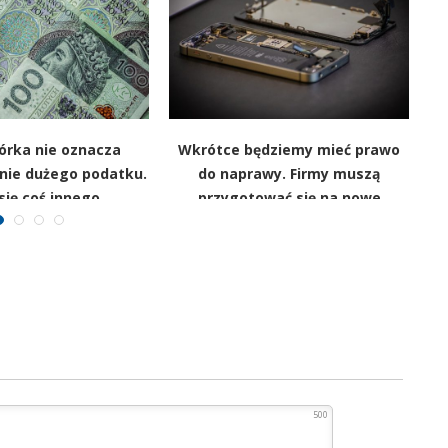
órka nie oznacza
Wkrótce będziemy mieć prawo
nie dużego podatku.
do naprawy. Firmy muszą
 się coś innego
przygotować się na nowe
przepisy
500