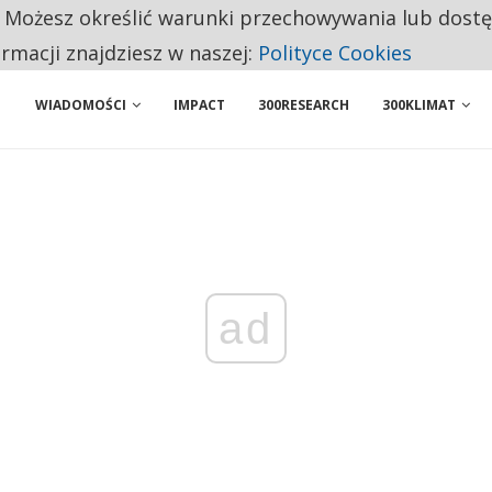
. Możesz określić warunki przechowywania lub dost
NIORZY PRZEZNACZAJĄ NA PODSTAWOWE ZAKUPY
ormacji znajdziesz w naszej:
Polityce Cookies
WIADOMOŚCI
IMPACT
300RESEARCH
300KLIMAT
ad