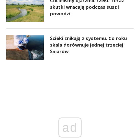
Chcieliśmy ujarzmić rzeki. Teraz
skutki wracają podczas susz i
powodzi
Ścieki znikają z systemu. Co roku
skala dorównuje jednej trzeciej
Śniardw
ad