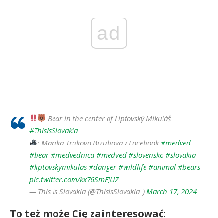
ad
Bear in the center of Liptovský Mikuláš
#ThisIsSlovakia
: Marika Trnkova Bizubova / Facebook
#medved
#bear
#medvednica
#medveď
#slovensko
#slovakia
#liptovskymikulas
#danger
#wildlife
#animal
#bears
pic.twitter.com/kx76SmFJUZ
— This Is Slovakia (@ThisIsSlovakia_)
March 17, 2024
To też może Cię zainteresować: